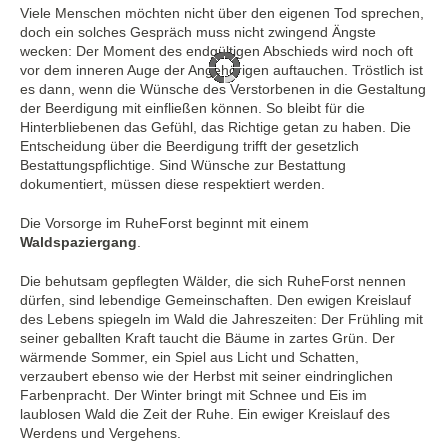
Viele Menschen möchten nicht über den eigenen Tod sprechen,
doch ein solches Gespräch muss nicht zwingend Ängste
wecken: Der Moment des endgültigen Abschieds wird noch oft
vor dem inneren Auge der Angehörigen auftauchen. Tröstlich ist
es dann, wenn die Wünsche des Verstorbenen in die Gestaltung
der Beerdigung mit einfließen können. So bleibt für die
Hinterbliebenen das Gefühl, das Richtige getan zu haben. Die
Entscheidung über die Beerdigung trifft der gesetzlich
Bestattungspflichtige. Sind Wünsche zur Bestattung
dokumentiert, müssen diese respektiert werden.
Die Vorsorge im RuheForst beginnt mit einem
Waldspaziergang
.
Die behutsam gepflegten Wälder, die sich RuheForst nennen
dürfen, sind lebendige Gemeinschaften. Den ewigen Kreislauf
des Lebens spiegeln im Wald die Jahreszeiten: Der Frühling mit
seiner geballten Kraft taucht die Bäume in zartes Grün. Der
wärmende Sommer, ein Spiel aus Licht und Schatten,
verzaubert ebenso wie der Herbst mit seiner eindringlichen
Farbenpracht. Der Winter bringt mit Schnee und Eis im
laublosen Wald die Zeit der Ruhe. Ein ewiger Kreislauf des
Werdens und Vergehens.